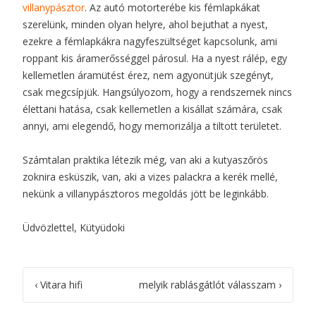
villanypásztor
. Az autó motorterébe kis fémlapkákat
szerelünk, minden olyan helyre, ahol bejuthat a nyest,
ezekre a fémlapkákra nagyfeszültséget kapcsolunk, ami
roppant kis áramerősséggel párosul. Ha a nyest rálép, egy
kellemetlen áramütést érez, nem agyonütjük szegényt,
csak megcsípjük. Hangsúlyozom, hogy a rendszernek nincs
élettani hatása, csak kellemetlen a kisállat számára, csak
annyi, ami elegendő, hogy memorizálja a tiltott területet.
Számtalan praktika létezik még, van aki a kutyaszőrös
zoknira esküszik, van, aki a vizes palackra a kerék mellé,
nekünk a villanypásztoros megoldás jött be leginkább.
Üdvözlettel, Kütyüdoki
Post
‹
Vitara hifi
melyik rablásgátlót válasszam
›
navigation