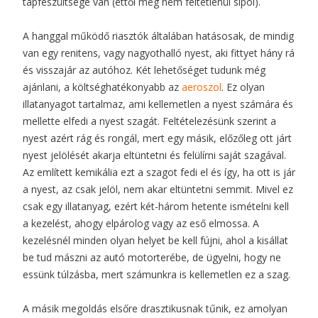
tápfeszültsége van (ettől még nem feltétlenül sípol).
A hanggal működő riasztók általában hatásosak, de mindig
van egy renitens, vagy nagyothalló nyest, aki fittyet hány rá
és visszajár az autóhoz. Két lehetőséget tudunk még
ajánlani, a költséghatékonyabb az
aeroszol
. Ez olyan
illatanyagot tartalmaz, ami kellemetlen a nyest számára és
mellette elfedi a nyest szagát. Feltételezésünk szerint a
nyest azért rág és rongál, mert egy másik, előzőleg ott járt
nyest jelölését akarja eltüntetni és felülírni saját szagával.
Az említett kemikália ezt a szagot fedi el és így, ha ott is jár
a nyest, az csak jelöl, nem akar eltüntetni semmit. Mivel ez
csak egy illatanyag, ezért két-három hetente ismételni kell
a kezelést, ahogy elpárolog vagy az eső elmossa. A
kezelésnél minden olyan helyet be kell fújni, ahol a kisállat
be tud mászni az autó motorterébe, de ügyelni, hogy ne
essünk túlzásba, mert számunkra is kellemetlen ez a szag.
A másik megoldás elsőre drasztikusnak tűnik, ez amolyan