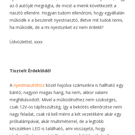
az ő autóját megrágta, de most a mienk következett a
riasztó ellenére. Hogyan tudom ellenőrizni, hogy egyáltalán
működik e a beszerelt nyestriasztó, illetve mit tudok tenni,
ha működik, de a mi nyestünket ez nem érdekli?
Üdvözlettel, xxxx
Tisztelt Érdeklődő!
A
nyestriasztóhoz
közel hajolva számunkra is hallható egy
bántó, nagyon magas hang, ha nem, akkor valami
meghibásodott. Mivel a működéséhez nem szükséges,
csak 12V-os tápfeszültség, így a bekötés ellenőrzése nem
nagy feladat, csak rá kell mérni a két vezetékére akár egy
próbalámpával, akár multiméterrel, de a legtöbb
készüléken LED is található, ami visszajelzi, hogy