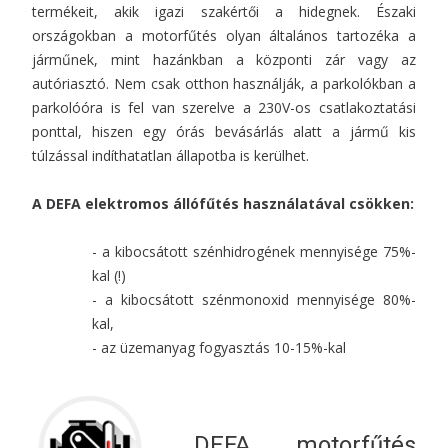
termékeit, akik igazi szakértői a hidegnek. Északi
országokban a motorfűtés olyan általános tartozéka a
járműnek, mint hazánkban a központi zár vagy az
autóriasztó. Nem csak otthon használják, a parkolókban a
parkolóóra is fel van szerelve a 230V-os csatlakoztatási
ponttal, hiszen egy órás bevásárlás alatt a jármű kis
túlzással indíthatatlan állapotba is kerülhet.
A DEFA elektromos állófűtés használatával csökken:
- a kibocsátott szénhidrogének mennyisége 75%-
kal (!)
- a kibocsátott szénmonoxid mennyisége 80%-
kal,
- az üzemanyag fogyasztás 10-15%-kal
DEFA motorfűtés