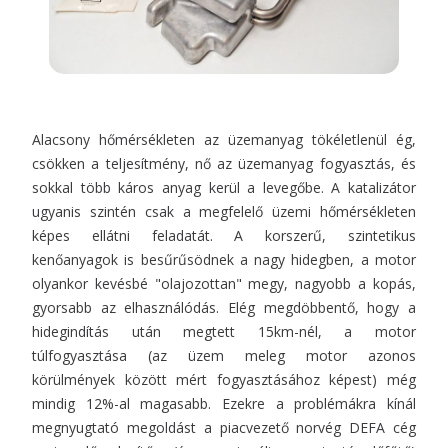
Alacsony hőmérsékleten az üzemanyag tökéletlenül ég,
csökken a teljesítmény, nő az üzemanyag fogyasztás, és
sokkal több káros anyag kerül a levegőbe. A katalizátor
ugyanis szintén csak a megfelelő üzemi hőmérsékleten
képes ellátni feladatát. A korszerű, szintetikus
kenőanyagok is besűrűsödnek a nagy hidegben, a motor
olyankor kevésbé "olajozottan" megy, nagyobb a kopás,
gyorsabb az elhasználódás. Elég megdöbbentő, hogy a
hidegindítás után megtett 15km-nél, a motor
túlfogyasztása (az üzem meleg motor azonos
körülmények között mért fogyasztásához képest) még
mindig 12%-al magasabb. Ezekre a problémákra kínál
megnyugtató megoldást a piacvezető norvég DEFA cég