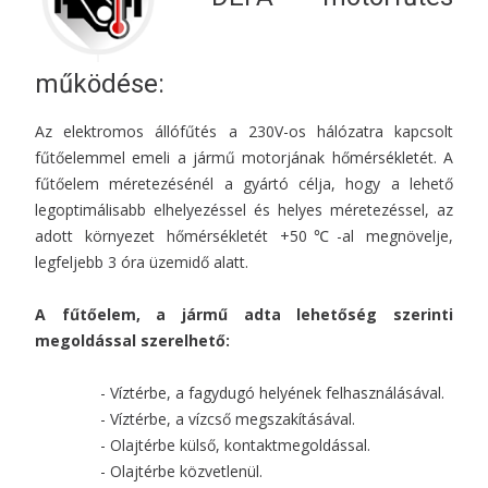
működése:
Az elektromos állófűtés a 230V-os hálózatra kapcsolt
fűtőelemmel emeli a jármű motorjának hőmérsékletét. A
fűtőelem méretezésénél a gyártó célja, hogy a lehető
legoptimálisabb elhelyezéssel és helyes méretezéssel, az
adott környezet hőmérsékletét +50℃-al megnövelje,
legfeljebb 3 óra üzemidő alatt.
A fűtőelem, a jármű adta lehetőség szerinti
megoldással szerelhető:
- Víztérbe, a fagydugó helyének felhasználásával.
- Víztérbe, a vízcső megszakításával.
- Olajtérbe külső, kontaktmegoldással.
- Olajtérbe közvetlenül.