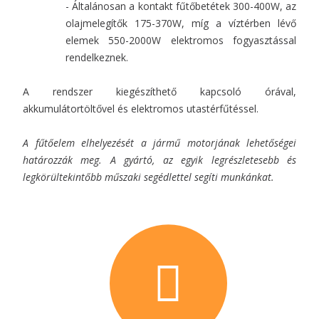
- Általánosan a kontakt fűtőbetétek 300-400W, az
olajmelegítők 175-370W, míg a víztérben lévő
elemek 550-2000W elektromos fogyasztással
rendelkeznek.
A rendszer kiegészíthető kapcsoló órával,
akkumulátortöltővel és elektromos utastérfűtéssel.
A fűtőelem elhelyezését a jármű motorjának lehetőségei
határozzák meg. A gyártó, az egyik legrészletesebb és
legkörültekintőbb műszaki segédlettel segíti munkánkat.