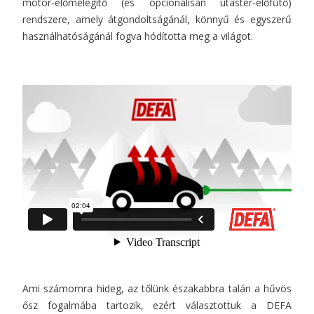
motor-előmelegítő (és opcionálisan utastér-előfűtő)
rendszere, amely átgondoltságánál, könnyű és egyszerű
használhatóságánál fogva hódította meg a világot.
Ami számomra hideg, az tőlünk északabbra talán a hűvös
ősz fogalmába tartozik, ezért választottuk a DEFA