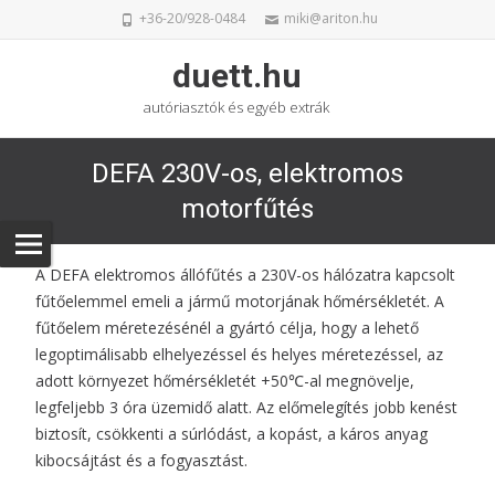
+36-20/928-0484
miki@ariton.hu
duett.hu
autóriasztók és egyéb extrák
DEFA 230V-os, elektromos
motorfűtés
A DEFA elektromos állófűtés a 230V-os hálózatra kapcsolt
fűtőelemmel emeli a jármű motorjának hőmérsékletét. A
fűtőelem méretezésénél a gyártó célja, hogy a lehető
legoptimálisabb elhelyezéssel és helyes méretezéssel, az
adott környezet hőmérsékletét +50℃-al megnövelje,
legfeljebb 3 óra üzemidő alatt. Az előmelegítés jobb kenést
biztosít, csökkenti a súrlódást, a kopást, a káros anyag
kibocsájtást és a fogyasztást.