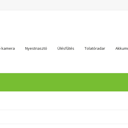
ő kamera
Nyestriasztó
Ülésfűtés
Tolatóradar
Akkumu