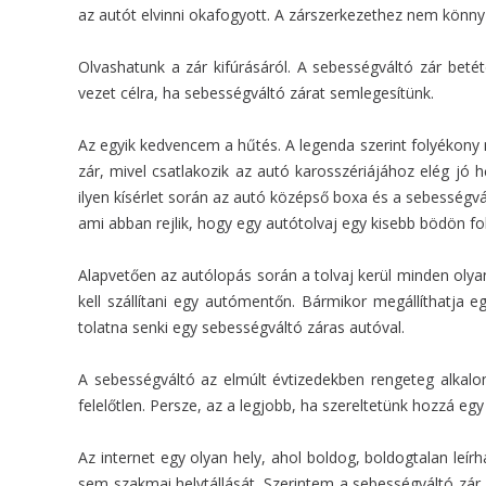
az autót elvinni okafogyott. A zárszerkezethez nem könny
Olvashatunk a zár kifúrásáról. A sebességváltó zár betét
vezet célra, ha sebességváltó zárat semlegesítünk.
Az egyik kedvencem a hűtés. A legenda szerint folyékony n
zár, mivel csatlakozik az autó karosszériájához elég jó 
ilyen kísérlet során az autó középső boxa és a sebességvá
ami abban rejlik, hogy egy autótolvaj egy kisebb bödön 
Alapvetően az autólopás során a tolvaj kerül minden olyan 
kell szállítani egy autómentőn. Bármikor megállíthatja e
tolatna senki egy sebességváltó záras autóval.
A sebességváltó az elmúlt évtizedekben rengeteg alkalom
felelőtlen. Persze, az a legjobb, ha szereltetünk hozzá eg
Az internet egy olyan hely, ahol boldog, boldogtalan leír
sem szakmai helytállását. Szerintem a sebességváltó zá