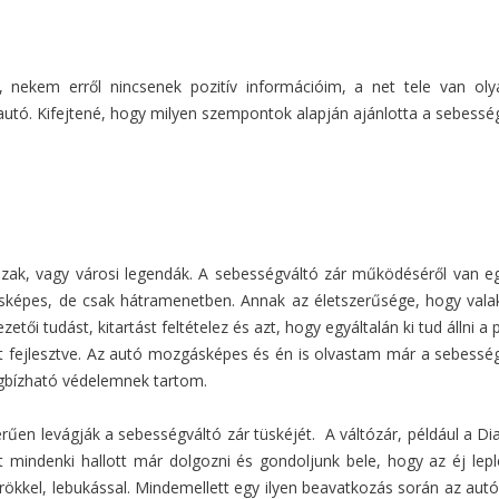
s, nekem erről nincsenek pozitív információim, a net tele van ol
utó. Kifejtené, hogy milyen szempontok alapján ajánlotta a sebesség
gazak, vagy városi legendák. A sebességváltó zár működéséről van 
képes, de csak hátramenetben. Annak az életszerűsége, hogy valaki
tői tudást, kitartást feltételez és azt, hogy egyáltalán ki tud állni
tt fejlesztve. Az autó mozgásképes és én is olvastam már a sebességv
egbízható védelemnek tartom.
rűen levágják a sebességváltó zár tüskéjét. A váltózár, például a 
 mindenki hallott már dolgozni és gondoljunk bele, hogy az éj leple
rökkel, lebukással. Mindemellett egy ilyen beavatkozás során az autó