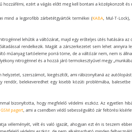
ű hozzáférni, ezért a vágás előtt meg kell bontani a középkonzolt és
ei mind a legprofibb zárbetétgyártók termékei (
KABA
, Mul-T-Lock),
itrogénnel lehűtik a váltózárat, majd egy erőteljes ütés hatására a
hőátadással rendelkezik. Magát a zárszerkezetet sem lehet annyira le
ltó műanyag tartóeleme porrá törne, de a váltózár nem, nem is állna
folyékony nitrogénnel és a hozzá járó termokesztyűvel megy „munkába
helyzetet, szerszámot, kiegészítőt, ami rábizonyítaná az autólopást. 
gy rendőr, belekeveredhet egy kisebb közúti problémába, balesetbe 
mal bizonyította, hogy megfelelő védelmi eszköz. Az egyetlen hibája
y
GSM pagert
, ami a csendben védő sebességváltó zár feltörési kísérlet
hatja véleményét, vélt és való igazát, ahogyan ezt én is teszem ebbe
r megfelelő védelmi eszköz, de nem alkalmazható minden felhasználó