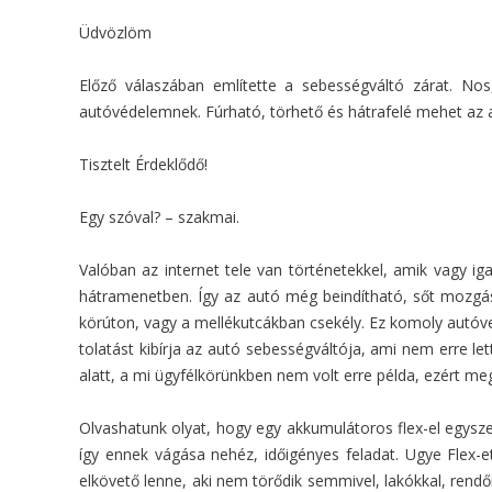
Üdvözlöm
Előző válaszában említette a sebességváltó zárat. No
autóvédelemnek. Fúrható, törhető és hátrafelé mehet az a
Tisztelt Érdeklődő!
Egy szóval? – szakmai.
Valóban az internet tele van történetekkel, amik vagy i
hátramenetben. Így az autó még beindítható, sőt mozgás
körúton, vagy a mellékutcákban csekély. Ez komoly autóveze
tolatást kibírja az autó sebességváltója, ami nem erre le
alatt, a mi ügyfélkörünkben nem volt erre példa, ezért m
Olvashatunk olyat, hogy egy akkumulátoros flex-el egysze
így ennek vágása nehéz, időigényes feladat. Ugye Flex-et
elkövető lenne, aki nem törődik semmivel, lakókkal, rendő