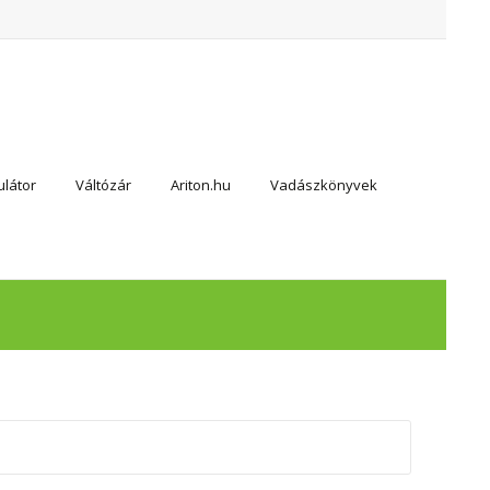
látor
Váltózár
Ariton.hu
Vadászkönyvek