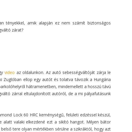
yan tényekkel, amik alapján ez nem számít biztonságos
váltó zárat?
egy
video
az oldalunkon. Az autó sebességváltóját zárja le
 Zuglóban ellop egy autót és tolatva távozik a Hungária
 a parkolóhelyről hátramenetben, mindemellett a hosszú távú
áltó zárral eltulajdonított autóról, de a mi pályafutásunk
Diamond Lock 60 HRC keménységű, felületi edzéssel készül,
 alatt valaki elkezdené ezt a sikító hangot. Milyen bátor
 belső tere olyan mértékben sérülne a szikráktól, hogy azt