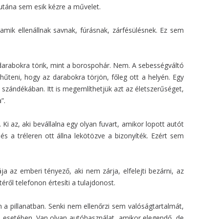
 utána sem esik kézre a művelet.
 amik ellenállnak savnak, fúrásnak, zárfésülésnek. Ez sem
z darabokra törik, mint a borospohár. Nem. A sebességváltó
hűteni, hogy az darabokra törjön, főleg ott a helyén. Egy
 szándékában. Itt is megemlíthetjük azt az életszerűséget,
”.
Ki az, aki bevállalna egy olyan fuvart, amikor lopott autót
és a tréleren ott állna lekötözve a bizonyíték. Ezért sem
 az emberi tényező, aki nem zárja, elfelejti bezárni, az
éről telefonon értesíti a tulajdonost.
n a pillanatban. Senki nem ellenőrzi sem valóságtartalmát,
 esetében. Van olyan autóhasználat, amikor elegendő, de