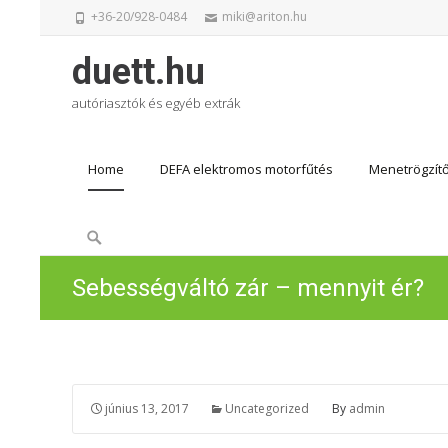
+36-20/928-0484
miki@ariton.hu
duett.hu
autóriasztók és egyéb extrák
Skip
Home
DEFA elektromos motorfűtés
Menetrögzít
to
content
Search
for:
Sebességváltó zár – mennyit ér?
június 13, 2017
Uncategorized
By
admin