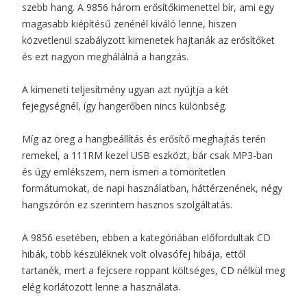
szebb hang. A 9856 három erősítőkimenettel bír, ami egy
magasabb kiépítésű zenénél kiváló lenne, hiszen
közvetlenül szabályzott kimenetek hajtanák az erősítőket
és ezt nagyon meghálálná a hangzás.
A kimeneti teljesítmény ugyan azt nyújtja a két
fejegységnél, így hangerőben nincs különbség.
Míg az öreg a hangbeállítás és erősítő meghajtás terén
remekel, a 111RM kezel USB eszközt, bár csak MP3-ban
és úgy emlékszem, nem ismeri a tömörítetlen
formátumokat, de napi használatban, háttérzenének, négy
hangszórón ez szerintem hasznos szolgáltatás.
A 9856 esetében, ebben a kategóriában előfordultak CD
hibák, több készüléknek volt olvasófej hibája, ettől
tartanék, mert a fejcsere roppant költséges, CD nélkül meg
elég korlátozott lenne a használata.