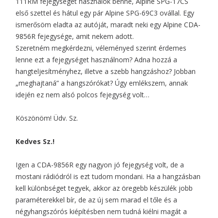
111RM
fejegységet használok benne,
Alpine SPG-17CS
első szettel és hátul egy pár Alpine SPG-69C3 ovállal. Egy
ismerősöm eladta az autóját, maradt neki egy
Alpine CDA-
9856R
fejegysége, amit nekem adott.
Szeretném megkérdezni, véleményed szerint érdemes
lenne ezt a fejegységet használnom? Adna hozzá a
hangteljesítményhez, illetve a szebb hangzáshoz? Jobban
„meghajtaná” a hangszórókat? Úgy emlékszem, annak
idején ez nem alsó polcos fejegység volt…
Köszönöm! Üdv. Sz.
Kedves Sz.!
Igen a CDA-9856R egy nagyon jó fejegység volt, de a
mostani rádiódról is ezt tudom mondani. Ha a hangzásban
kell különbséget tegyek, akkor az öregebb készülék jobb
paraméterekkel bír, de az új sem marad el tőle és a
négyhangszórós kiépítésben nem tudná kiélni magát a