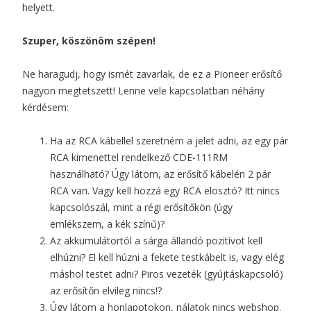
helyett.
Szuper, köszönöm szépen!
Ne haragudj, hogy ismét zavarlak, de ez a Pioneer erősítő
nagyon megtetszett! Lenne vele kapcsolatban néhány
kérdésem:
Ha az RCA kábellel szeretném a jelet adni, az egy pár
RCA kimenettel rendelkező CDE-111RM
használható? Úgy látom, az erősítő kábelén 2 pár
RCA van. Vagy kell hozzá egy RCA elosztó? Itt nincs
kapcsolószál, mint a régi erősítőkön (úgy
emlékszem, a kék színű)?
Az akkumulátortól a sárga állandó pozitívot kell
elhúzni? El kell húzni a fekete testkábelt is, vagy elég
máshol testet adni? Piros vezeték (gyújtáskapcsoló)
az erősítőn elvileg nincs!?
Úgy látom a honlapotokon, nálatok nincs webshop.