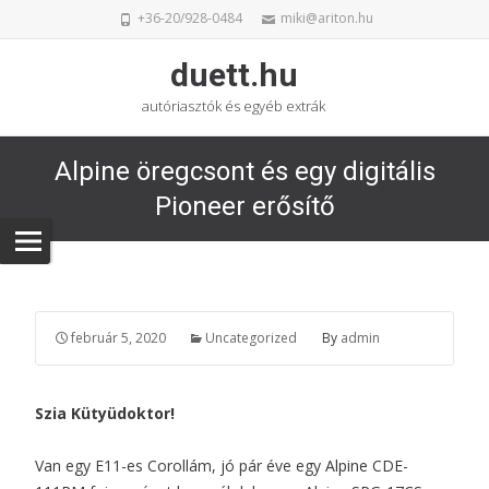
+36-20/928-0484
miki@ariton.hu
duett.hu
autóriasztók és egyéb extrák
Alpine öregcsont és egy digitális
Pioneer erősítő
február 5, 2020
Uncategorized
By
admin
Szia Kütyüdoktor!
Van egy E11-es Corollám, jó pár éve egy
Alpine CDE-