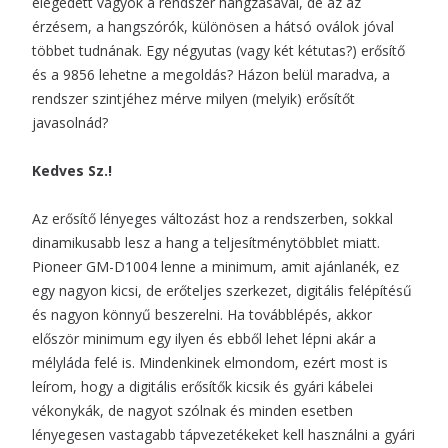
elégedett vagyok a rendszer hangzásával, de az az
érzésem, a hangszórók, különösen a hátsó oválok jóval
többet tudnának. Egy négyutas (vagy két kétutas?) erősítő
és a 9856 lehetne a megoldás? Házon belül maradva, a
rendszer szintjéhez mérve milyen (melyik) erősítőt
javasolnád?
Kedves Sz.!
Az erősítő lényeges változást hoz a rendszerben, sokkal
dinamikusabb lesz a hang a teljesítménytöbblet miatt.
Pioneer GM-D1004
lenne a minimum, amit ajánlanék, ez
egy nagyon kicsi, de erőteljes szerkezet, digitális felépítésű
és nagyon könnyű beszerelni. Ha továbblépés, akkor
először minimum egy ilyen és ebből lehet lépni akár a
mélyláda felé is. Mindenkinek elmondom, ezért most is
leírom, hogy a digitális erősítők kicsik és gyári kábelei
vékonykák, de nagyot szólnak és minden esetben
lényegesen vastagabb tápvezetékeket kell használni a gyári