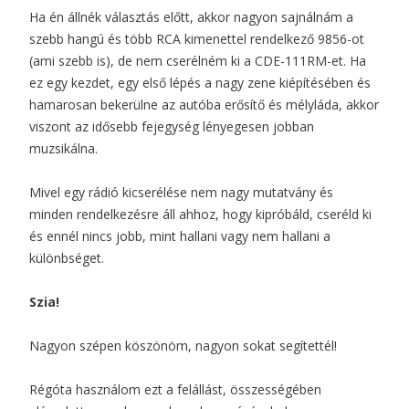
Ha én állnék választás előtt, akkor nagyon sajnálnám a
szebb hangú és több RCA kimenettel rendelkező 9856-ot
(ami szebb is), de nem cserélném ki a CDE-111RM-et. Ha
ez egy kezdet, egy első lépés a nagy zene kiépítésében és
hamarosan bekerülne az autóba erősítő és mélyláda, akkor
viszont az idősebb fejegység lényegesen jobban
muzsikálna.
Mivel egy rádió kicserélése nem nagy mutatvány és
minden rendelkezésre áll ahhoz, hogy kipróbáld, cseréld ki
és ennél nincs jobb, mint hallani vagy nem hallani a
különbséget.
Szia!
Nagyon szépen köszönöm, nagyon sokat segítettél!
Régóta használom ezt a felállást, összességében