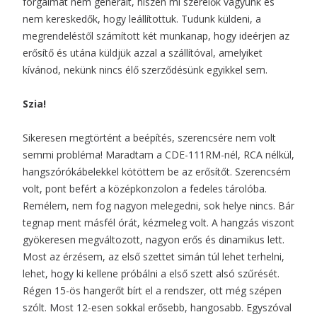
forgalmat nem generált, hiszen mi szerelők vagyunk és
nem kereskedők, hogy leállítottuk. Tudunk küldeni, a
megrendeléstől számított két munkanap, hogy ideérjen az
erősítő és utána küldjük azzal a szállítóval, amelyiket
kívánod, nekünk nincs élő szerződésünk egyikkel sem.
Szia!
Sikeresen megtörtént a beépítés, szerencsére nem volt
semmi probléma! Maradtam a CDE-111RM-nél, RCA nélkül,
hangszórókábelekkel kötöttem be az erősítőt. Szerencsém
volt, pont befért a középkonzolon a fedeles tárolóba.
Remélem, nem fog nagyon melegedni, sok helye nincs. Bár
tegnap ment másfél órát, kézmeleg volt. A hangzás viszont
gyökeresen megváltozott, nagyon erős és dinamikus lett.
Most az érzésem, az első szettet simán túl lehet terhelni,
lehet, hogy ki kellene próbálni a első szett alsó szűrését.
Régen 15-ös hangerőt bírt el a rendszer, ott még szépen
szólt. Most 12-esen sokkal erősebb, hangosabb. Egyszóval