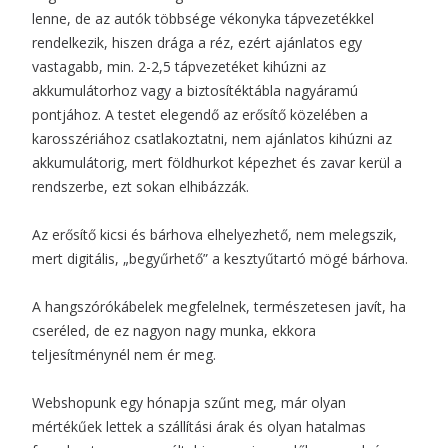
lenne, de az autók többsége vékonyka tápvezetékkel
rendelkezik, hiszen drága a réz, ezért ajánlatos egy
vastagabb, min. 2-2,5 tápvezetéket kihúzni az
akkumulátorhoz vagy a biztosítéktábla nagyáramú
pontjához. A testet elegendő az erősítő közelében a
karosszériához csatlakoztatni, nem ajánlatos kihúzni az
akkumulátorig, mert földhurkot képezhet és zavar kerül a
rendszerbe, ezt sokan elhibázzák.
Az erősítő kicsi és bárhova elhelyezhető, nem melegszik,
mert digitális, „begyűrhető” a kesztyűtartó mögé bárhova.
A hangszórókábelek megfelelnek, természetesen javít, ha
cseréled, de ez nagyon nagy munka, ekkora
teljesítménynél nem ér meg.
Webshopunk egy hónapja szűnt meg, már olyan
mértékűek lettek a szállítási árak és olyan hatalmas