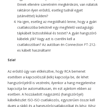
Ennek ellenére szeretném megkérdezni, van nálatok
raktáron ilyen erősítő, esetleg tudnál egyet
(utánvéttel) küldeni?
Ha igen, esetleg az megoldható lenne, hogy a gyári
csatlakozóba bekötnél egy megfelelő vastagságú
tápkábelt biztosítékkal és testet? A gyári hangszóró
kábelek jók? Vagy azt is cserélni kell a
csatlakozóban? Az autóban én Connection FT-212-
es kábelt használtam!
Szia!
Az erősítő úgy van előkészítve, hogy RCA bemenet
esetében a kapcsolószál (kék) kapcsolja be, de lehet
hangszórójelről is vezérelni, ilyenkor a hang megjelenése
kapcsolja be automatikusan, én ezt ajánlom ebben az
esetben. A hozzáadott nagyszintű (hangszórójel)
kábelkészlet ISO-ISO csatlakozós, egyszerűen össze kell
dugni a rádió és a hangszórócsatlakozókat és kész. Kész