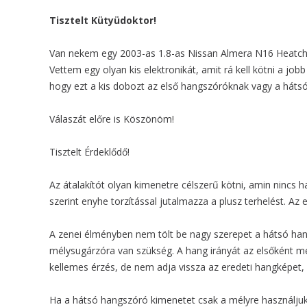
Tisztelt Kütyüdoktor!
Van nekem egy 2003-as 1.8-as Nissan Almera N16 Heatchbac
Vettem egy olyan kis elektronikát, amit rá kell kötni a jo
hogy ezt a kis dobozt az első hangszóróknak vagy a hátsó
Válaszát előre is Köszönöm!
Tisztelt Érdeklődő!
Az átalakítót olyan kimenetre célszerű kötni, amin nincs 
szerint enyhe torzítással jutalmazza a plusz terhelést. Az
A zenei élményben nem tölt be nagy szerepet a hátsó hang
mélysugárzóra van szükség. A hang irányát az elsőként m
kellemes érzés, de nem adja vissza az eredeti hangképet, 
Ha a hátsó hangszóró kimenetet csak a mélyre használjuk,