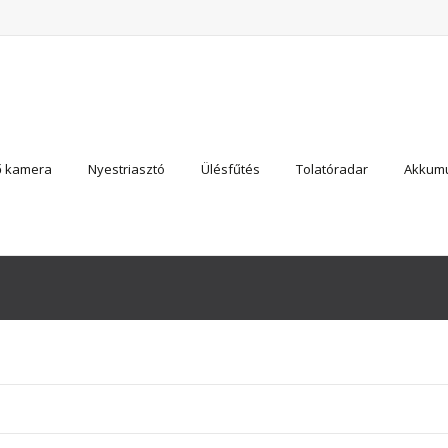
ő kamera
Nyestriasztó
Ülésfűtés
Tolatóradar
Akkumu