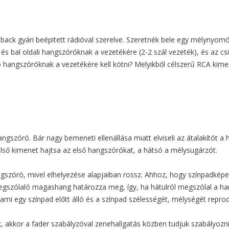
k gyári beépitett rádióval szerelve. Szeretnék bele egy mélynyomót 
bb és bal oldali hangszóróknak a vezetékére (2-2 szál vezeték), és az 
 hangszóróknak a vezetékére kell kötni? Melyikből célszerű RCA kimen
hangszóró. Bár nagy bemeneti ellenállása miatt elviseli az átalakítót 
 első kimenet hajtsa az első hangszórókat, a hátsó a mélysugárzót.
szóró, mivel elhelyezése alapjaiban rossz. Ahhoz, hogy színpadképet
egszólaló magashang határozza meg, így, ha hátulról megszólal a ha
ami egy színpad előtt álló és a színpad szélességét, mélységét repro
 akkor a fader szabályzóval zenehallgatás közben tudjuk szabályozni 