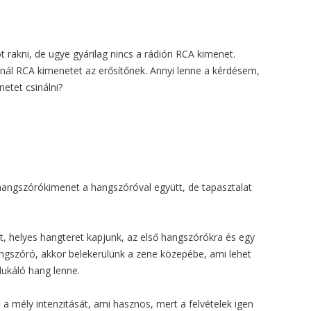
rakni, de ugye gyárilag nincs a rádión RCA kimenet.
csinál RCA kimenetet az erősítőnek. Annyi lenne a kérdésem,
etet csinálni?
a hangszórókimenet a hangszóróval együtt, de tapasztalat
, helyes hangteret kapjunk, az első hangszórókra és egy
ngszóró, akkor belekerülünk a zene közepébe, ami lehet
dukáló hang lenne.
a mély intenzitását, ami hasznos, mert a felvételek igen