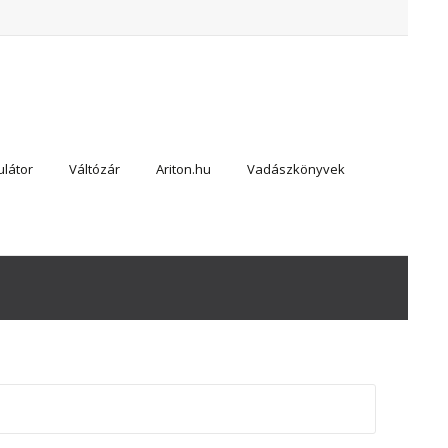
látor
Váltózár
Ariton.hu
Vadászkönyvek