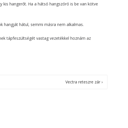
gy kis hangerőt. Ha a hátsó hangszóró is be van kötve
rók hangját hátul, semmi másra nem alkalmas.
ének tápfeszültségét vastag vezetékkel hoznám az
Vectra reteszre zár
›