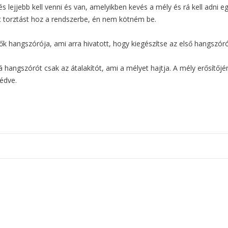
ejjebb kell venni és van, amelyikben kevés a mély és rá kell adni e
t torztást hoz a rendszerbe, én nem kötném be.
ők hangszórója, ami arra hivatott, hogy kiegészítse az első hangszó
hangszórót csak az átalakítót, ami a mélyet hajtja. A mély erősítőj
védve.