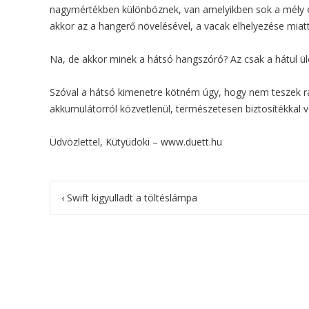
nagymértékben különböznek, van amelyikben sok a mély és l
akkor az a hangerő növelésével, a vacak elhelyezése miat
Na, de akkor minek a hátsó hangszóró? Az csak a hátul ül
Szóval a hátsó kimenetre kötném úgy, hogy nem teszek rá 
akkumulátorról közvetlenül, természetesen biztosítékkal 
Üdvözlettel, Kütyüdoki –
www.duett.hu
Post
‹
Swift kigyulladt a töltéslámpa
navigation