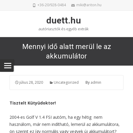
+36-20/928-0484
miki@ariton.hu
duett.hu
autóriasztók és egyéb extrák
Mennyi idő alatt merül le az
akkumulátor
július 28, 2020
Uncategorized
By
admin
Tisztelt Kütyüdoktor!
2004-es Golf V 1.4 FSI autóm, ha egy hétig nem
használom, már nem indítható, lemerül az akkumulátora,
ön szerint ez így normális vagy vegyek új akkumulátort?