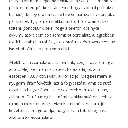
és ilyenkor nem elegendő bebikázni az autót és menni vele
pár kört, mert pár kör után lehet, hogy azonnal próbálva
beindul, de egy óra múlva se híre se hamva nincs annak a
pár körnek. Egy lemerült akkumulátort 6-8 órán át kell
tölteni, gondoljunk bele, hogy a telefon kicsinyke
akkumulátora sem tölt semmit öt perc alatt. A legtöbben
ezt hibázzák el, a töltést, csak bikáznak és következő nap
ismét ott állnak a probléma előtt.
Mielőtt az akkumulátort cserélnénk, vizsgáltassuk meg az
autót. Meg kell mérni a töltést, ha az átlagos autó
esetében 13,6V körül van, akkor az jó. Meg kell mérni a
nyugalmi áramfelvételt, azt a fogyasztást, amit az autó
eszik álló helyzetében. Ha ez az érték 50mA alatt van,
akkor jó. Ezután meg kell mérni az akkumulátort, ehhez
minden elektromos szerviznek van műszere, ami jó
közelítéssel megmondja, hogy milyen töltöttségű és
állapotú az akkumulátor.