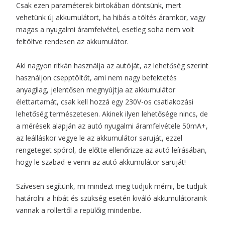
Csak ezen paraméterek birtokában döntsünk, mert
vehetünk új akkumulátort, ha hibás a töltés áramkör, vagy
magas a nyugalmi áramfelvétel, esetleg soha nem volt
feltöltve rendesen az akkumulátor.
Aki nagyon ritkán használja az autóját, az lehetőség szerint
használjon csepptöltőt, ami nem nagy befektetés
anyagilag, jelentősen megnyújtja az akkumulátor
élettartamát, csak kell hozzá egy 230V-os csatlakozási
lehetőség természetesen. Akinek ilyen lehetősége nincs, de
a mérések alapján az autó nyugalmi áramfelvétele 50mA+,
az leálláskor vegye le az akkumulátor saruját, ezzel
rengeteget spórol, de előtte ellenőrizze az autó leírásában,
hogy le szabad-e venni az autó akkumulátor saruját!
Szívesen segítünk, mi mindezt meg tudjuk mérni, be tudjuk
határolni a hibát és szükség esetén kiváló akkumulátoraink
vannak a rollertől a repülőig mindenbe.