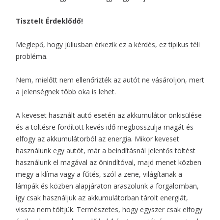
Tisztelt Érdeklődő!
Meglepő, hogy júliusban érkezik ez a kérdés, ez tipikus téli
probléma.
Nem, mielőtt nem ellenőrizték az autót ne vásároljon, mert
a jelenségnek több oka is lehet.
A keveset használt autó esetén az akkumulátor önkisülése
és a töltésre fordított kevés idő megbosszulja magát és
elfogy az akkumulátorból az energia. Mikor keveset
használunk egy autót, már a beindításnál jelentős töltést
használunk el magával az önindítóval, majd menet közben
megy a klíma vagy a fűtés, szól a zene, világítanak a
lámpák és közben alapjáraton araszolunk a forgalomban,
így csak használjuk az akkumulátorban tárolt energiát,
vissza nem töltjük. Természetes, hogy egyszer csak elfogy