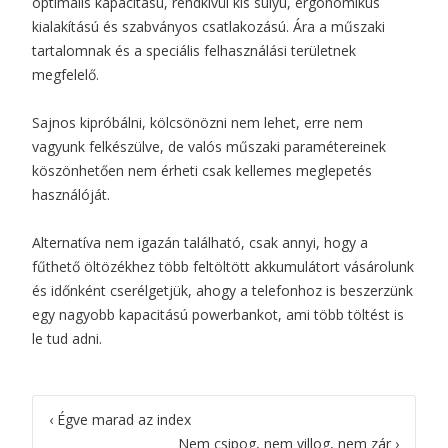
optimális kapacitású, rendkívül kis súlyú, ergonomikus
kialakítású és szabványos csatlakozású. Ára a műszaki
tartalomnak és a speciális felhasználási területnek
megfelelő.
Sajnos kipróbálni, kölcsönözni nem lehet, erre nem
vagyunk felkészülve, de valós műszaki paramétereinek
köszönhetően nem érheti csak kellemes meglepetés
használóját.
Alternatíva nem igazán található, csak annyi, hogy a
fűthető öltözékhez több feltöltött akkumulátort vásárolunk
és időnként cserélgetjük, ahogy a telefonhoz is beszerzünk
egy nagyobb kapacitású powerbankot, ami több töltést is
le tud adni.
Post
‹
Égve marad az index
Nem csipog, nem villog, nem zár
›