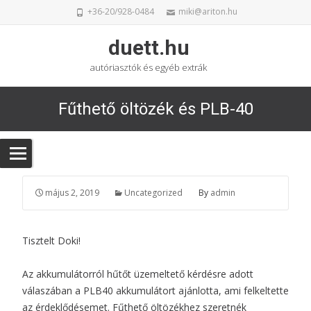
+36-20/928-0484
miki@ariton.hu
duett.hu
autóriasztók és egyéb extrák
Fűthető öltözék és PLB-40
május 2, 2019
Uncategorized
By
admin
Tisztelt Doki!
Az akkumulátorról hűtőt üzemeltető kérdésre adott
válaszában a PLB40 akkumulátort ajánlotta, ami felkeltette
az érdeklődésemet. Fűthető öltözékhez szeretnék