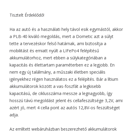
Tisztelt Érdeklődő!
Ha az autó és a használati hely távol esik egymástól, akkor
a PLB-40 kiváló megoldás, mert a Dometic azt a súlyt
tette a tervezéskor felső határnak, ami biztosítja a
mobilitást és emiatt nyúlt a LIFePo4 felépítésű
akkumulátorhoz, mert ebben a súlykategóriában a
kapacitás és élettartam paraméterben ez a legjobb. En
nem egy új találmány, a műszaki életben speciális
igényekhez régen használatos ez a felépítés. Bár a lítium
akkumulátorok között a vas-foszfát a legkisebb
kapacitású, de ciklusszáma messze a legnagyobb, így
hosszú távú megoldást jelent és cellafeszültsége 3,2V, ami
azért jó, mert 4 cella pont az autós 12,8V-os feszültséget
adja.
Az említett webáruházban beszerezhető akkumulátorok