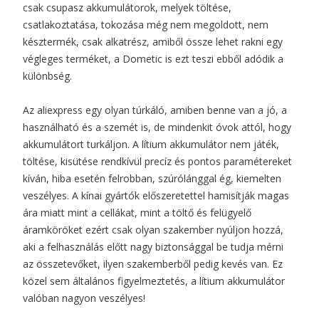
csak csupasz akkumulátorok, melyek töltése,
csatlakoztatása, tokozása még nem megoldott, nem
késztermék, csak alkatrész, amiből össze lehet rakni egy
végleges terméket, a Dometic is ezt teszi ebből adódik a
különbség.
Az aliexpress egy olyan túrkáló, amiben benne van a jó, a
használható és a szemét is, de mindenkit óvok attól, hogy
akkumulátort turkáljon. A lítium akkumulátor nem játék,
töltése, kisütése rendkívül precíz és pontos paramétereket
kíván, hiba esetén felrobban, szúrólánggal ég, kiemelten
veszélyes. A kínai gyártók előszeretettel hamisítják magas
ára miatt mint a cellákat, mint a töltő és felügyelő
áramköröket ezért csak olyan szakember nyúljon hozzá,
aki a felhasználás előtt nagy biztonsággal be tudja mérni
az összetevőket, ilyen szakemberből pedig kevés van. Ez
közel sem általános figyelmeztetés, a lítium akkumulátor
valóban nagyon veszélyes!