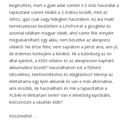
kiegészítést, mert a gyári adat szerinti 3-5 órás használat a
tapasztalat szerint inkább a 3 órához közelít, mint az
öthöz, igaz csak nagy hidegben használom. Az ára miatt
természetesen beütöttem a LiFePo4-et a googlebe és
azonnal találtam magyar oldalt, ahol szinte fele ennyiért
megvásárolható egy akku, nem beszélve az aliexpress
oldalról. Ne értse félre, nem sajnálom a pénzt arra, ami jó,
de érdemes körbejárni a kérdést. Mi a különbség az ön
által ajánlott, a XXXX oldalon és az aliexpressen kapható
akkumulátor között? Használhatom ezt a fűthető
öltözékhez, telefontöltéshez és világításhoz? Mennyi az
élettartama egy ilyen akkunak és van-e más alternatíva,
ami olcsóbb, de használható és mik a tapasztaltok a
PLB40-el élettartam terén? Van-e lehetőség kipróbálni,
kölcsönözni a vásárlás előtt?
Köszönettel …