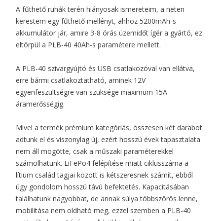
A fűthető ruhák terén hiányosak ismereteim, a neten
kerestem egy fűthető mellényt, ahhoz 5200mAh-s
akkumulátor jár, amire 3-8 órás üzemidőt ígér a gyártó, ez
eltörpül a PLB-40 40Ah-s paramétere mellett.
A PLB-40 szivargyújtó és USB csatlakozóval van ellátva,
erre bármi csatlakoztatható, aminek 12V
egyenfeszültségre van szüksége maximum 15A
áramerősségig.
Mivel a termék prémium kategóriás, összesen két darabot
adtunk el és viszonylag új, ezért hosszú évek tapasztalata
nem áll mögötte, csak a műszaki paraméterekkel
számolhatunk. LiFePo4 felépítése miatt ciklusszáma a
lítium család tagjai között is kétszeresnek számít, ebből
úgy gondolom hosszú távú befektetés. Kapacitásában
találhatunk nagyobbat, de annak súlya többszörös lenne,
mobilitása nem oldható meg, ezzel szemben a PLB-40