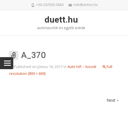
+36-20/928-0484
miki@ariton.hu
duett.hu
autóriasztók és egyéb extrák
A_370
Published on
június 16, 2017
in
Autó hifi – kisvidi
Full
resolution (800 × 600)
Next
>