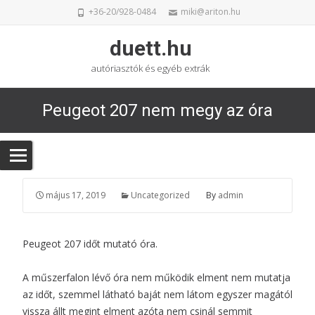
+36-20/928-0484
miki@ariton.hu
duett.hu
autóriasztók és egyéb extrák
Peugeot 207 nem megy az óra
május 17, 2019
Uncategorized
By
admin
Peugeot 207 időt mutató óra.
A műszerfalon lévő óra nem működik elment nem mutatja
az időt, szemmel látható baját nem látom egyszer magától
vissza állt megint elment azóta nem csinál semmit