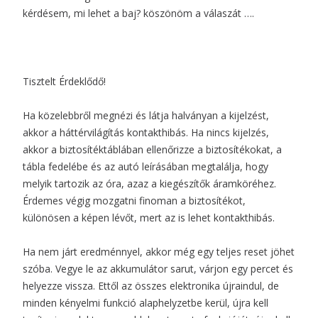
kérdésem, mi lehet a baj? köszönöm a válaszát ….
Tisztelt Érdeklődő!
Ha közelebbről megnézi és látja halványan a kijelzést,
akkor a háttérvilágítás kontakthibás. Ha nincs kijelzés,
akkor a biztosítéktáblában ellenőrizze a biztosítékokat, a
tábla fedelébe és az autó leírásában megtalálja, hogy
melyik tartozik az óra, azaz a kiegészítők áramköréhez.
Érdemes végig mozgatni finoman a biztosítékot,
különösen a képen lévőt, mert az is lehet kontakthibás.
Ha nem járt eredménnyel, akkor még egy teljes reset jöhet
szóba. Vegye le az akkumulátor sarut, várjon egy percet és
helyezze vissza. Ettől az összes elektronika újraindul, de
minden kényelmi funkció alaphelyzetbe kerül, újra kell