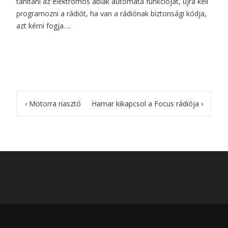
tanítani az elektromos ablak automata funkcióját, újra kell
programozni a rádiót, ha van a rádiónak biztonsági kódja,
azt kérni fogja….
Post
‹
Motorra riasztó
Hamar kikapcsol a Focus rádiója
›
navigation