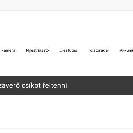
ő kamera
Nyestriasztó
Ülésfűtés
Tolatóradar
Akkumu
szaverő csíkot feltenni