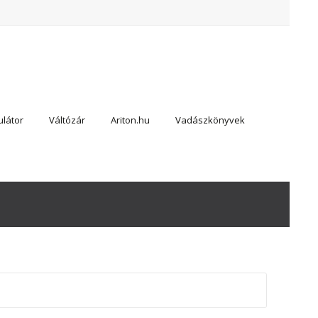
látor
Váltózár
Ariton.hu
Vadászkönyvek