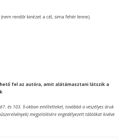
 (nem rendőr kinézet a cél, sima fehér lenne).
ető fel az autóra, amit alátámasztani látszik a
ek
 67. és 103. §-okban említetteket, továbbá a veszélyes áruk
rműszerelvények) megjelölésére engedélyezett táblákat kivéve