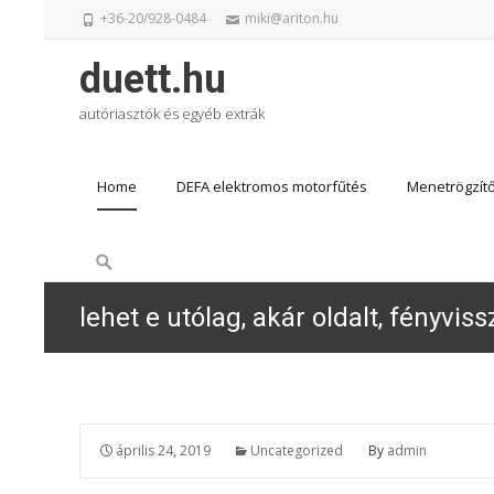
+36-20/928-0484
miki@ariton.hu
duett.hu
autóriasztók és egyéb extrák
Skip
Home
DEFA elektromos motorfűtés
Menetrögzít
to
content
Search
for:
lehet e utólag, akár oldalt, fényvis
április 24, 2019
Uncategorized
By
admin