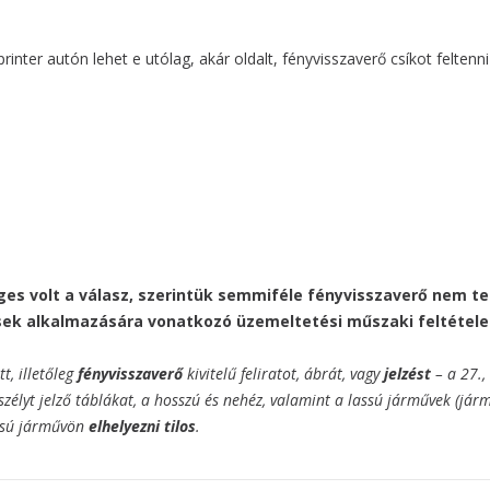
inter autón lehet e utólag, akár oldalt, fényvisszaverő csíkot feltenni
s volt a válasz, szerintük semmiféle fényvisszaverő nem teh
zések alkalmazására vonatkozó üzemeltetési műszaki feltétel
tt, illetőleg
fényvisszaverő
kivitelű feliratot, ábrát, vagy
jelzést
– a 27.,
eszélyt jelző táblákat, a hosszú és nehéz, valamint a lassú járművek (já
ssú járművön
elhelyezni tilos
.