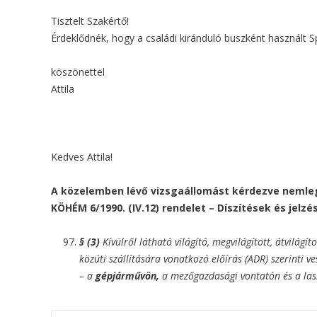
Tisztelt Szakértő!
Érdeklődnék, hogy a családi kiránduló buszként használt Spr
köszönettel
Attila
Kedves Attila!
A közelemben lévő vizsgaállomást kérdezve nemlege
KÖHÉM 6/1990. (IV.12) rendelet – Díszítések és jel
§ (3)
Kívülről látható világító, megvilágított, átvilágíto
közúti szállítására vonatkozó előírás (ADR) szerinti v
– a
gépjárművön,
a mezőgazdasági vontatón és a la