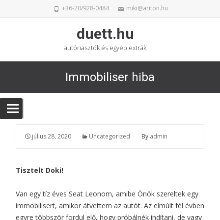
+36-20/928-0484
miki@ariton.hu
duett.hu
autóriasztók és egyéb extrák
Immobiliser hiba
július 28, 2020
Uncategorized
By
admin
Tisztelt Doki!
Van egy tíz éves Seat Leonom, amibe Önök szereltek egy
immobilisert, amikor átvettem az autót. Az elmúlt fél évben
egyre többször fordul elő, hogy próbálnék indítani, de vagy