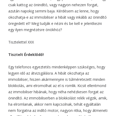
csak kattog az önindító, vagy nagyon nehezen forgat,
azután napokig semmi baja. Kérdésem az lenne, hogy
okozhatja-e az immobiliser a hibát vagy inkább az önindító
öregedett el? Meg tudják e nézni és be kell e jelentkezni
egy ilyen megnézésre önökhöz?
Tisztelettel XXX
Tisztelt Érdeklődő!
Egy telefonos egyeztetés mindenképpen szükséges, hogy
legyen idő az átvizsgálásra. A hibát okozhatja az
immobiliser, hiszen akármennyire is túlméretezett minden
blokkolás, ami elromolhat az el is romlik. Kicsit ellentmond
az immobiliser hibának, hogy néha nehézkesen forgat az
önindító. Az immobiliserben a blokkolást relék végzik, amik,
ha elromlanak, akkor nem kapcsolnak, tehát egyáltalán
nem forgatna az indító motor, nagyon ritka, hogy átmeneti