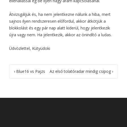
ellenállással ég be ilyen nagy áram kapcsolásánál.
Átvizsgáljuk és, ha nem jelentkezne nálunk a hiba, mert
sajnos ilyen rendszeresen előfordul, akkor átkötjük a
blokkolást és egy pár nap alatt kiderül, hogy jelentkezik
újra vagy nem. Ha jelentkezik, akkor az önindító a ludas.
Üdvözlettel, Kütyüdoki
Post
‹
Blue16 vs Pajzs
Az első tolatóradar mindig csipog
›
navigation