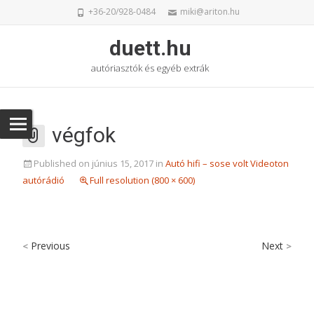
+36-20/928-0484
miki@ariton.hu
duett.hu
autóriasztók és egyéb extrák
végfok
Published on
június 15, 2017
in
Autó hifi – sose volt Videoton
autórádió
Full resolution (800 × 600)
Previous
Next
<
>