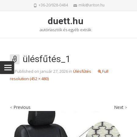
+36-20/928-0484
miki@ariton.hu
duett.hu
autóriasztók és egyéb extrák
ülésfűtés_1
Published on
január 27, 2026
in
Ülésfűtés
Full
resolution (452 × 480)
Previous
Next
<
>