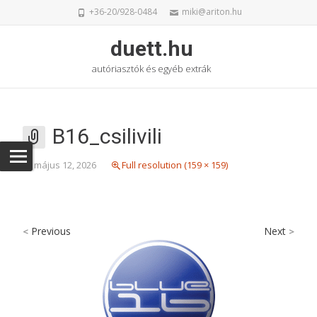
+36-20/928-0484
miki@ariton.hu
duett.hu
autóriasztók és egyéb extrák
B16_csilivili
május 12, 2026
Full resolution (159 × 159)
Previous
Next
<
>