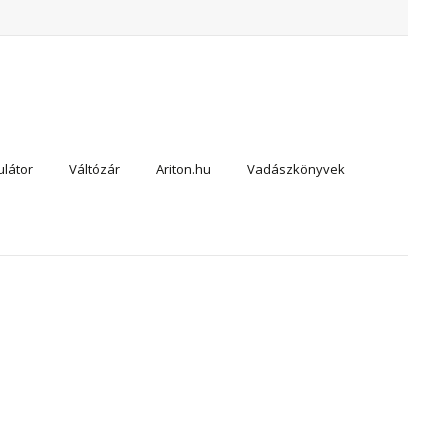
látor
Váltózár
Ariton.hu
Vadászkönyvek