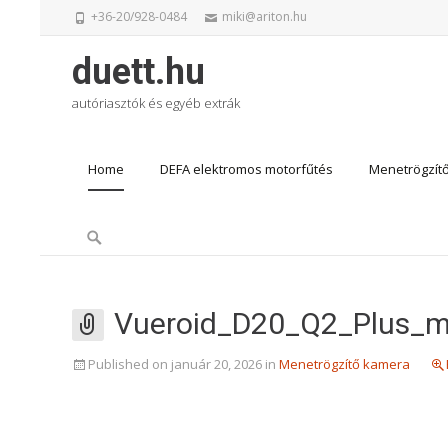
+36-20/928-0484
miki@ariton.hu
duett.hu
autóriasztók és egyéb extrák
Skip
Home
DEFA elektromos motorfűtés
Menetrögzít
to
content
Search
for:
Vueroid_D20_Q2_Plus_m
Published on
január 20, 2026
in
Menetrögzítő kamera