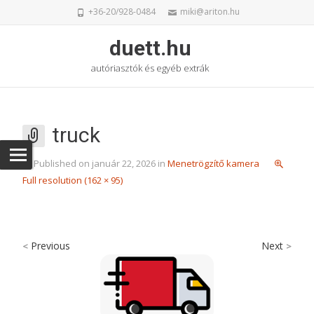
+36-20/928-0484
miki@ariton.hu
duett.hu
autóriasztók és egyéb extrák
truck
Published on
január 22, 2026
in
Menetrögzítő kamera
Full resolution (162 × 95)
Previous
Next
<
>