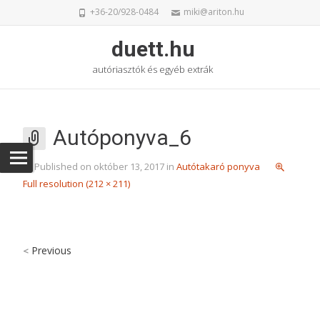
+36-20/928-0484
miki@ariton.hu
duett.hu
autóriasztók és egyéb extrák
Autóponyva_6
Published on
október 13, 2017
in
Autótakaró ponyva
Full resolution (212 × 211)
Previous
<